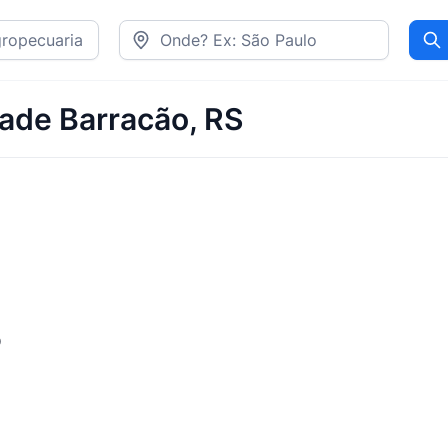
Pr
dade Barracão, RS
o