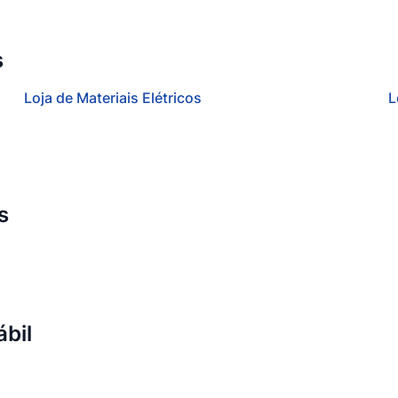
s
Loja de Materiais Elétricos
L
s
bil