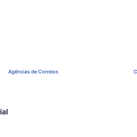
Agências de Correios
C
ial