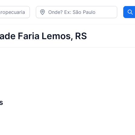
Pr
dade Faria Lemos, RS
s