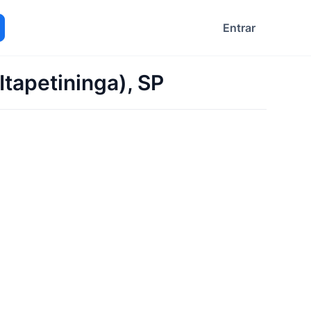
Entrar
ocurar
tapetininga), SP