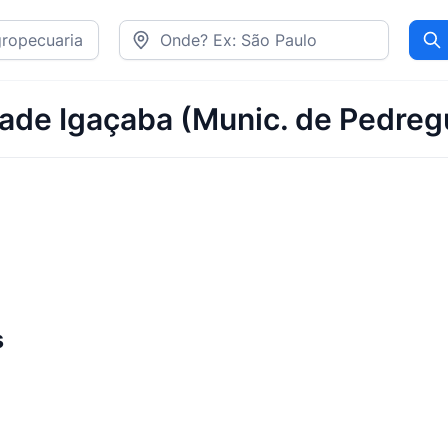
Pr
dade Igaçaba (Munic. de Pedreg
s