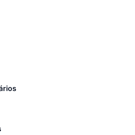
ários
s