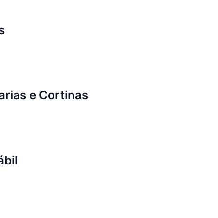
s
rias e Cortinas
bil