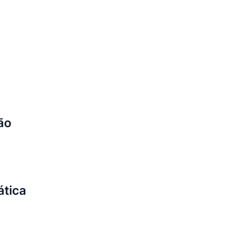
ão
ática