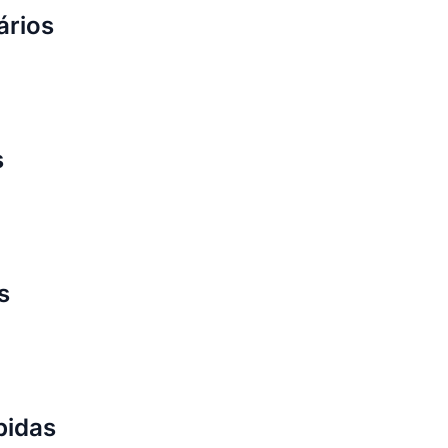
ários
s
s
bidas