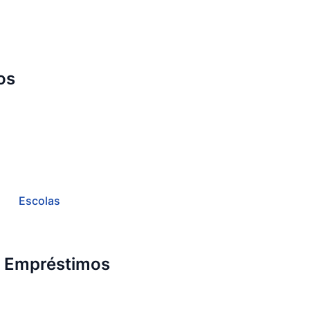
os
Escolas
e Empréstimos