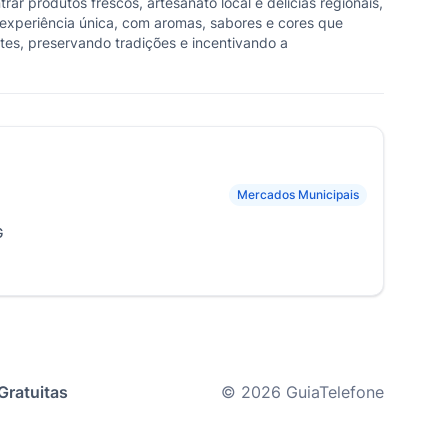
ar produtos frescos, artesanato local e delícias regionais,
xperiência única, com aromas, sabores e cores que
tes, preservando tradições e incentivando a
Mercados Municipais
G
Gratuitas
© 2026 GuiaTelefone