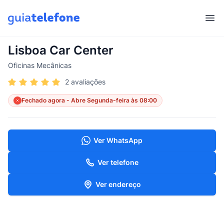
Abr
Lisboa Car Center
Oficinas Mecânicas
2 avaliações
Fechado agora - Abre Segunda-feira às 08:00
Ver WhatsApp
Ver telefone
Ver endereço