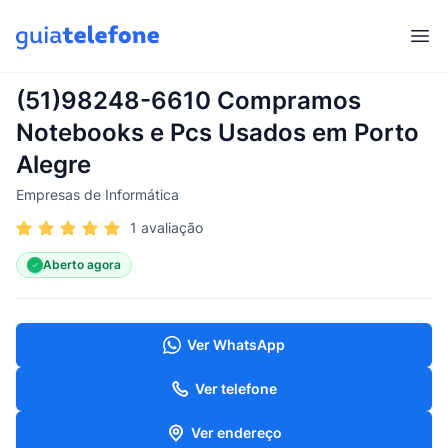
Abr
(51)98248-6610 Compramos
Notebooks e Pcs Usados em Porto
Alegre
Empresas de Informática
1 avaliação
Aberto agora
Ver WhatsApp
Ver telefone
Ver endereço