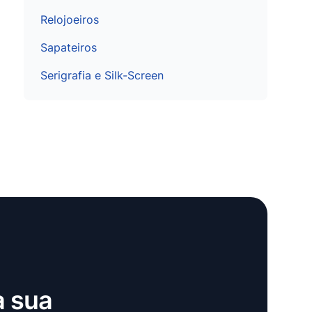
Relojoeiros
Sapateiros
Serigrafia e Silk-Screen
a sua