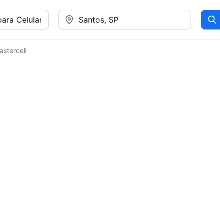
Pr
astercell