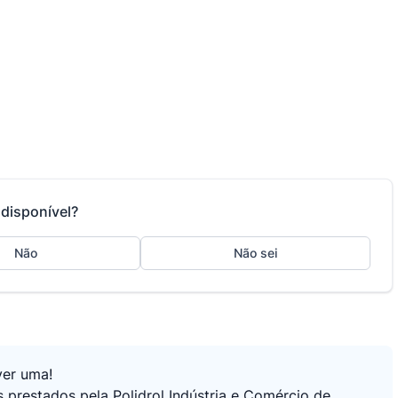
disponível?
Não
Não sei
ver uma!
s prestados pela Polidrol Indústria e Comércio de