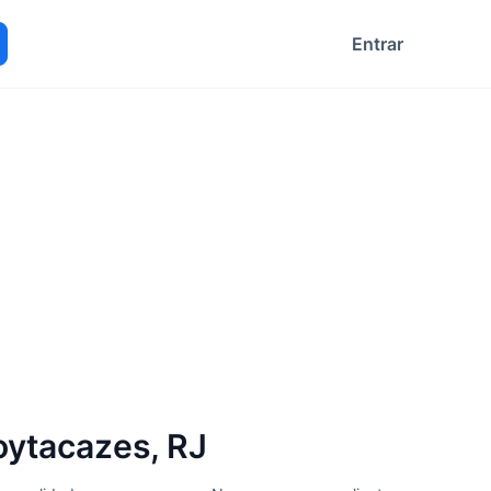
Entrar
ocurar
ytacazes, RJ