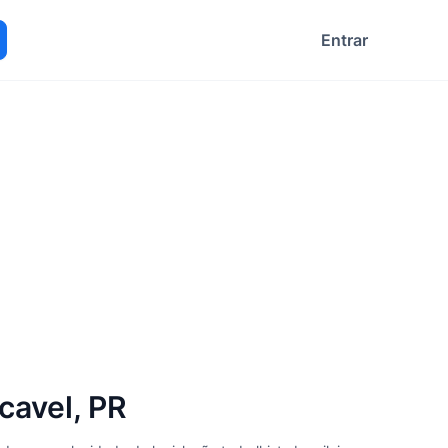
Entrar
ocurar
avel, PR