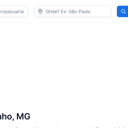
Pr
nho, MG