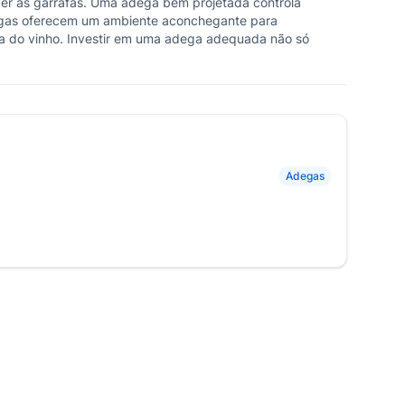
cer as garrafas. Uma adega bem projetada controla
adegas oferecem um ambiente aconchegante para
ra do vinho. Investir em uma adega adequada não só
Adegas