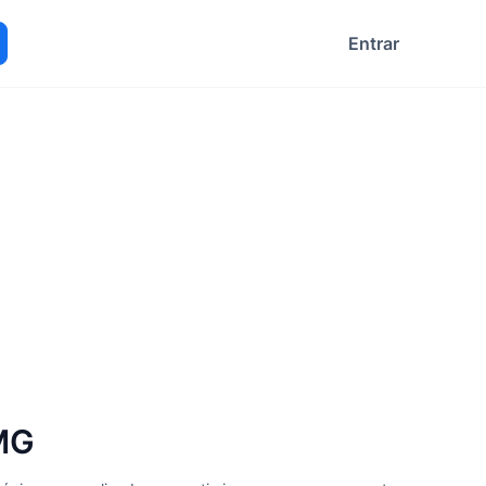
Entrar
ocurar
 MG