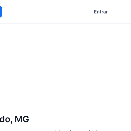
Entrar
ocurar
ado, MG