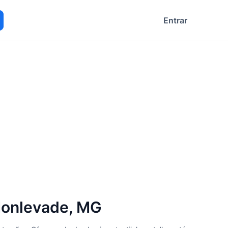
Entrar
ocurar
Monlevade, MG