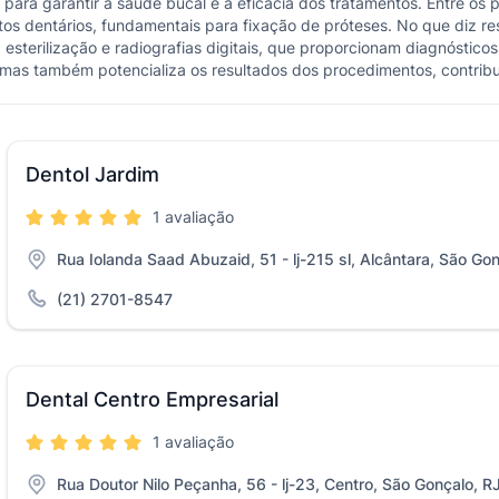
para garantir a saúde bucal e a eficácia dos tratamentos. Entre os 
ntos dentários, fundamentais para fixação de próteses. No que diz r
sterilização e radiografias digitais, que proporcionam diagnósticos
 mas também potencializa os resultados dos procedimentos, contrib
Dentol Jardim
1 avaliação
Rua Iolanda Saad Abuzaid, 51 - lj-215 sl, Alcântara, São Go
(21) 2701-8547
Dental Centro Empresarial
1 avaliação
Rua Doutor Nilo Peçanha, 56 - lj-23, Centro, São Gonçalo, R