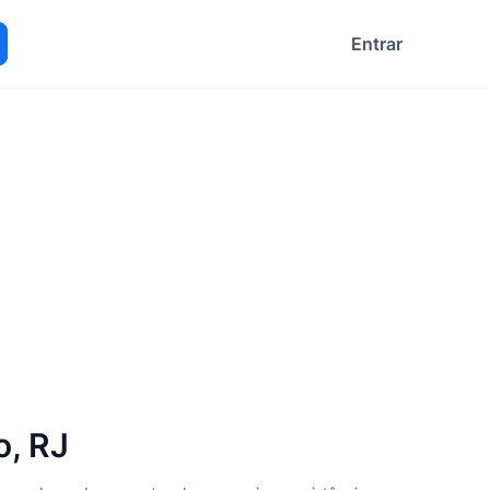
Entrar
ocurar
o, RJ