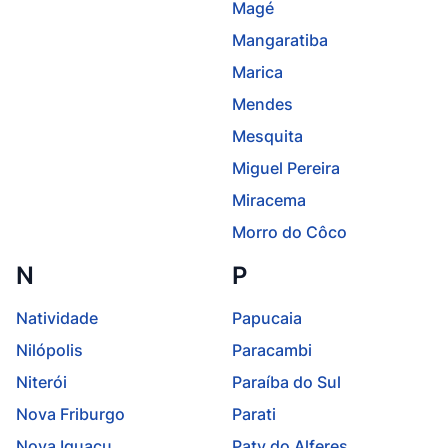
Magé
Mangaratiba
Marica
Mendes
Mesquita
Miguel Pereira
Miracema
Morro do Côco
N
P
Natividade
Papucaia
Nilópolis
Paracambi
Niterói
Paraíba do Sul
Nova Friburgo
Parati
Nova Iguaçu
Paty do Alferes