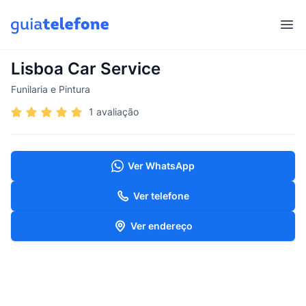
Abr
Lisboa Car Service
Funilaria e Pintura
1 avaliação
Ver WhatsApp
Ver telefone
Ver endereço