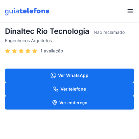
Abr
Dinaltec Rio Tecnologia
Não reclamado
Engenheiros Arquitetos
1 avaliação
Ver WhatsApp
Ver telefone
Ver endereço