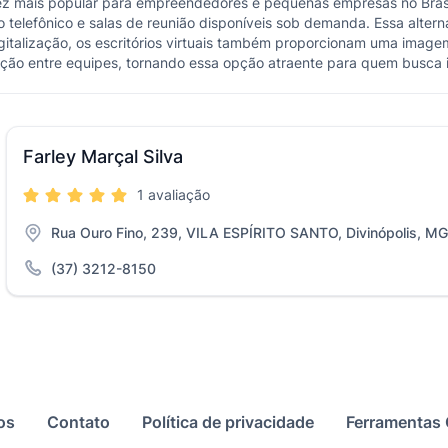
vez mais popular para empreendedores e pequenas empresas no Brasil.
telefônico e salas de reunião disponíveis sob demanda. Essa altern
alização, os escritórios virtuais também proporcionam uma imagem p
ração entre equipes, tornando essa opção atraente para quem busca i
Farley Marçal Silva
1 avaliação
Rua Ouro Fino, 239, VILA ESPÍRITO SANTO, Divinópolis, MG
(37) 3212-8150
os
Contato
Política de privacidade
Ferramentas 