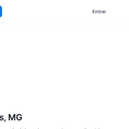
Entrar
ocurar
s, MG