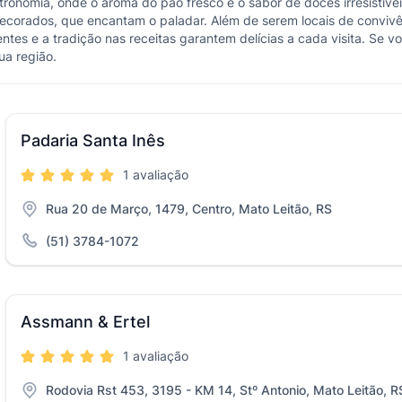
stronomia, onde o aroma do pão fresco e o sabor de doces irresistí
corados, que encantam o paladar. Além de serem locais de convivênc
tes e a tradição nas receitas garantem delícias a cada visita. Se v
ua região.
Padaria Santa Inês
1 avaliação
Rua 20 de Março, 1479, Centro, Mato Leitão, RS
(51) 3784-1072
Assmann & Ertel
1 avaliação
Rodovia Rst 453, 3195 - KM 14, Stº Antonio, Mato Leitão, R