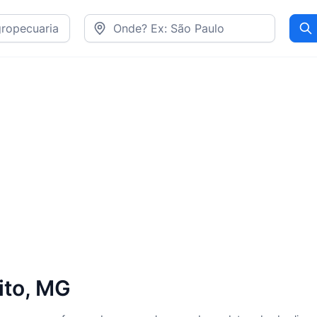
Pr
ito, MG