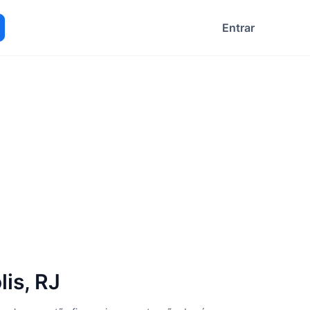
Entrar
ocurar
is, RJ