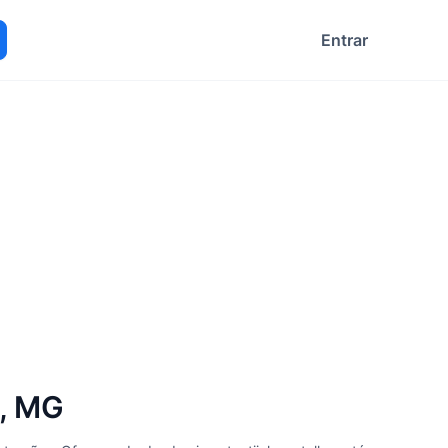
Entrar
ocurar
a, MG