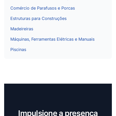
Comércio de Parafusos e Porcas
Estruturas para Construções
Madeireiras
Máquinas, Ferramentas Elétricas e Manuais
Piscinas
Impulsione a presença