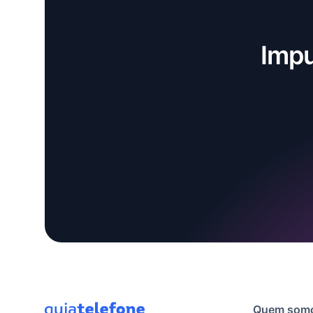
Impu
Quem som