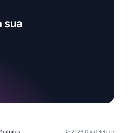
a sua
Gratuitas
© 2026 GuiaTelefone