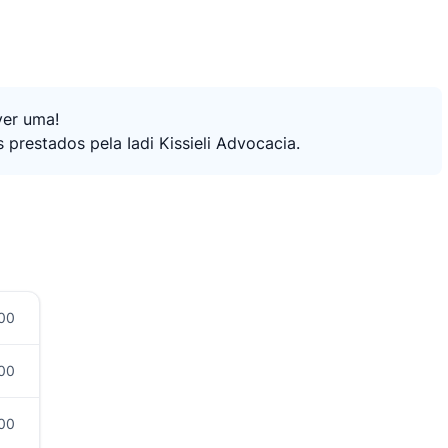
ver uma!
 prestados pela Iadi Kissieli Advocacia.
:00
:00
:00