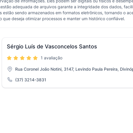
rvação de informações. Eles podem ser digitais ou físicos e desem
gestão adequada de arquivos garante a integridade dos dados, facili
vos estão sendo armazenados em formatos eletrônicos, tornando o ac
que deseja otimizar processos e manter um histórico confiável.
Sérgio Luís de Vasconcelos Santos
1 avaliação
Rua Coronel João Notini, 3147, Levindo Paula Pereira, Divinó
(37) 3214-3831