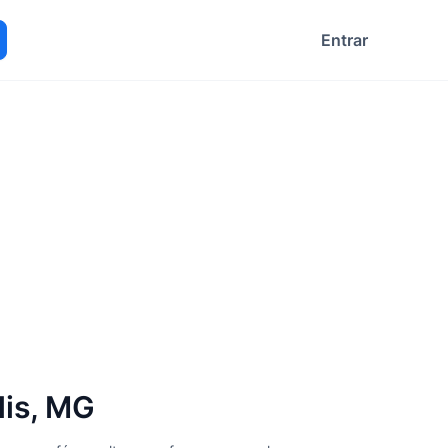
Entrar
ocurar
is, MG