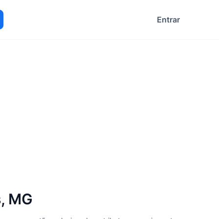
Entrar
ocurar
s, MG