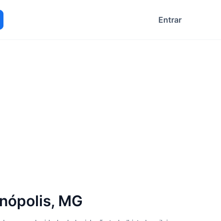
Entrar
ocurar
nópolis, MG