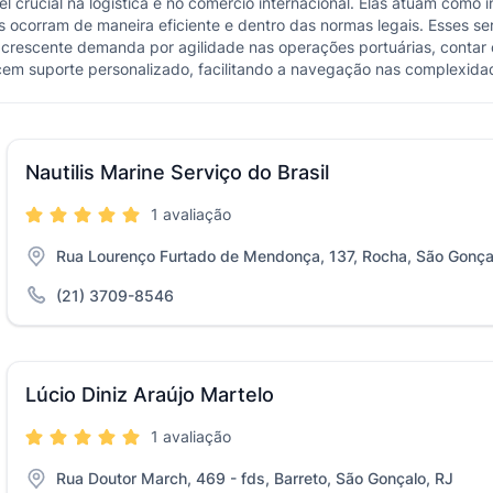
crucial na logística e no comércio internacional. Elas atuam como i
s ocorram de maneira eficiente e dentro das normas legais. Esses 
escente demanda por agilidade nas operações portuárias, contar c
ecem suporte personalizado, facilitando a navegação nas complexida
Nautilis Marine Serviço do Brasil
1 avaliação
Rua Lourenço Furtado de Mendonça, 137, Rocha, São Gonça
(21) 3709-8546
Lúcio Diniz Araújo Martelo
1 avaliação
Rua Doutor March, 469 - fds, Barreto, São Gonçalo, RJ