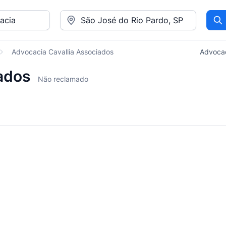
Pr
Advocacia Cavallia Associados
Advocac
iados
Não reclamado