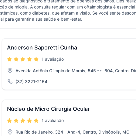
dicados ao diagnóstico e tratamento de doenças dos olhos. Eles real
reção de miopia. A consulta regular com um oftalmologista é essencia
stêmicas, como diabetes, que afetam a visão. Se você sente desconfo
l para garantir a sua saúde e bem-estar.
Anderson Saporetti Cunha
1 avaliação
Avenida Antônio Olímpio de Morais, 545 - s-604, Centro, Di
(37) 3221-2154
Núcleo de Micro Cirurgia Ocular
1 avaliação
Rua Rio de Janeiro, 324 - And-4, Centro, Divinópolis, MG