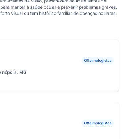
izam exames de visão, prescrevem óculos e lentes de
l para manter a saúde ocular e prevenir problemas graves.
rto visual ou tem histórico familiar de doenças oculares,
Oftalmologistas
vinópolis, MG
Oftalmologistas