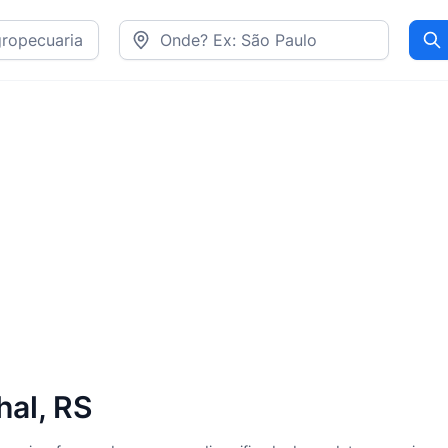
Pr
al, RS