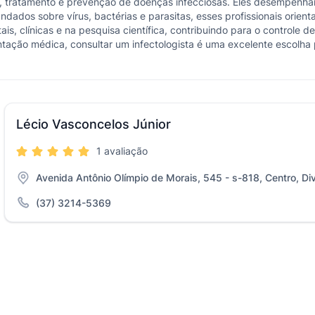
co, tratamento e prevenção de doenças infecciosas. Eles desempenh
ados sobre vírus, bactérias e parasitas, esses profissionais orien
ais, clínicas e na pesquisa científica, contribuindo para o control
ntação médica, consultar um infectologista é uma excelente escolha
Lécio Vasconcelos Júnior
1 avaliação
Avenida Antônio Olímpio de Morais, 545 - s-818, Centro, Di
(37) 3214-5369