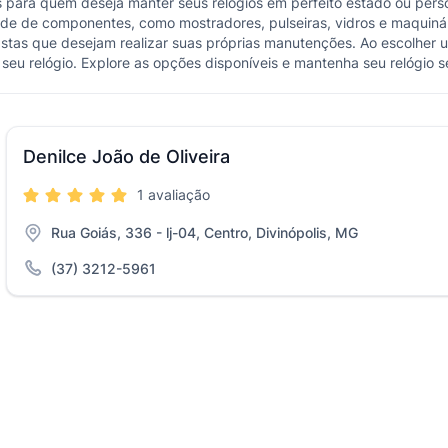
is para quem deseja manter seus relógios em perfeito estado ou pers
de de componentes, como mostradores, pulseiras, vidros e maquinár
iastas que desejam realizar suas próprias manutenções. Ao escolher 
 seu relógio. Explore as opções disponíveis e mantenha seu relógio 
Denilce João de Oliveira
1 avaliação
Rua Goiás, 336 - lj-04, Centro, Divinópolis, MG
(37) 3212-5961