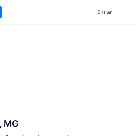
Entrar
ocurar
s, MG