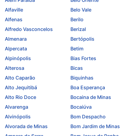
Além Paraíba
Belo Oriente
Alfaville
Belo Vale
Alfenas
Berilo
Alfredo Vasconcelos
Berizal
Almenara
Bertópolis
Alpercata
Betim
Alpinópolis
Bias Fortes
Alterosa
Bicas
Alto Caparão
Biquinhas
Alto Jequitibá
Boa Esperança
Alto Rio Doce
Bocaina de Minas
Alvarenga
Bocaiúva
Alvinópolis
Bom Despacho
Alvorada de Minas
Bom Jardim de Minas