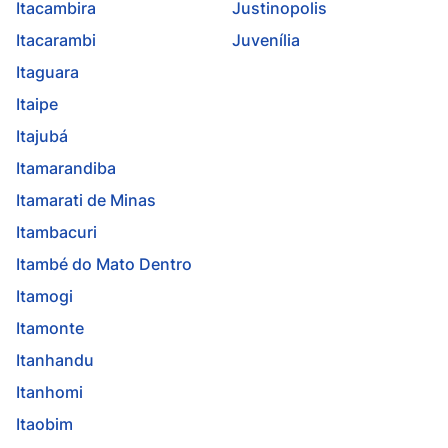
Itacambira
Justinopolis
Itacarambi
Juvenília
Itaguara
Itaipe
Itajubá
Itamarandiba
Itamarati de Minas
Itambacuri
Itambé do Mato Dentro
Itamogi
Itamonte
Itanhandu
Itanhomi
Itaobim