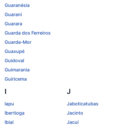
Guaranésia
Guarani
Guarara
Guarda dos Ferreiros
Guarda-Mor
Guaxupé
Guidoval
Guimarania
Guiricema
I
J
Iapu
Jaboticatubas
Ibertioga
Jacinto
Ibiaí
Jacuí