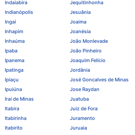
Indaiabira
Jequitinhonha
Indianópolis
Jesuânia
Ingaí
Joaima
Inhapim
Joanésia
Inhaúma
João Monlevade
Ipaba
João Pinheiro
Ipanema
Joaquim Felício
Ipatinga
Jordânia
Ipiaçu
José Goncalves de Minas
Ipuiúna
Jose Raydan
Iraí de Minas
Juatuba
Itabira
Juiz de Fora
Itabirinha
Juramento
Itabirito
Juruaia