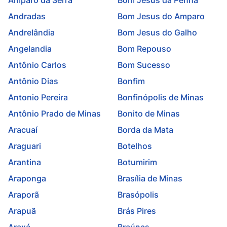
Amparo da Serra
Bom Jesus da Penha
Andradas
Bom Jesus do Amparo
Andrelândia
Bom Jesus do Galho
Angelandia
Bom Repouso
Antônio Carlos
Bom Sucesso
Antônio Dias
Bonfim
Antonio Pereira
Bonfinópolis de Minas
Antônio Prado de Minas
Bonito de Minas
Aracuaí
Borda da Mata
Araguari
Botelhos
Arantina
Botumirim
Araponga
Brasília de Minas
Araporã
Brasópolis
Arapuã
Brás Pires