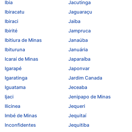
Ibia
Jacutinga
Ibiracatu
Jaguaraçu
Ibiraci
Jaiba
Ibirité
Jampruca
Ibitiura de Minas
Janaúba
Ibituruna
Januária
Icaraí de Minas
Japaraíba
Igarapé
Japonvar
Igaratinga
Jardim Canada
Iguatama
Jeceaba
Ijaci
Jenipapo de Minas
Ilicinea
Jequeri
Imbé de Minas
Jequitaí
Inconfidentes
Jequitiba