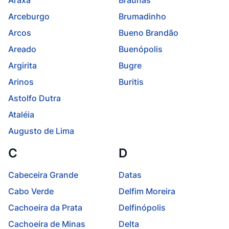
Araxá
Braúnas
Arceburgo
Brumadinho
Arcos
Bueno Brandão
Areado
Buenópolis
Argirita
Bugre
Arinos
Buritis
Astolfo Dutra
Ataléia
Augusto de Lima
C
D
Cabeceira Grande
Datas
Cabo Verde
Delfim Moreira
Cachoeira da Prata
Delfinópolis
Cachoeira de Minas
Delta