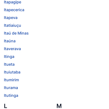
Itapagipe
Itapecerica
Itapeva
Itatiaiuçu
Itaú de Minas
Itaúna
Itaverava
Itinga
Itueta
Ituiutaba
Itumirim
Iturama
Itutinga
L
M